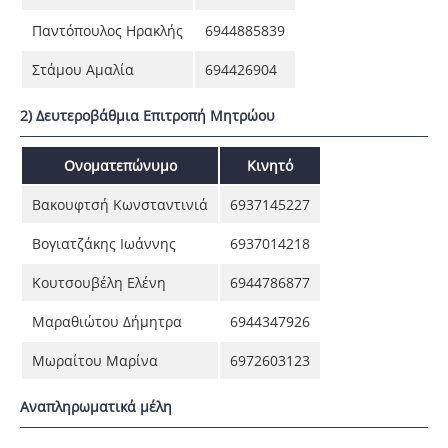
Παντόπουλος Ηρακλής
6944885839
Στάμου Αμαλία
694426904
2) Δευτεροβάθμια Επιτροπή Μητρώου
Ονοματεπώνυμο
Κινητό
Βακουφτσή Κωνσταντινιά
6937145227
Βογιατζάκης Ιωάννης
6937014218
Κουτσουβέλη Ελένη
6944786877
Μαραθιώτου Δήμητρα
6944347926
Μωραίτου Μαρίνα
6972603123
Αναπληρωματικά μέλη