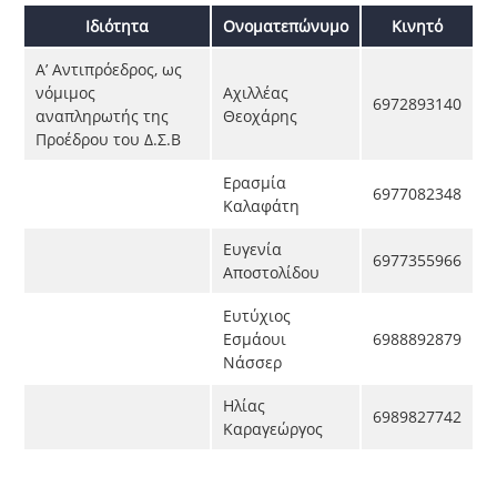
Ιδιότητα
Ονοματεπώνυμο
Κινητό
Α’ Αντιπρόεδρος, ως
νόμιμος
Αχιλλέας
6972893140
αναπληρωτής της
Θεοχάρης
Προέδρου του Δ.Σ.Β
Ερασμία
6977082348
Καλαφάτη
Ευγενία
6977355966
Αποστολίδου
Ευτύχιος
Εσμάουι
6988892879
Νάσσερ
Ηλίας
6989827742
Καραγεώργος