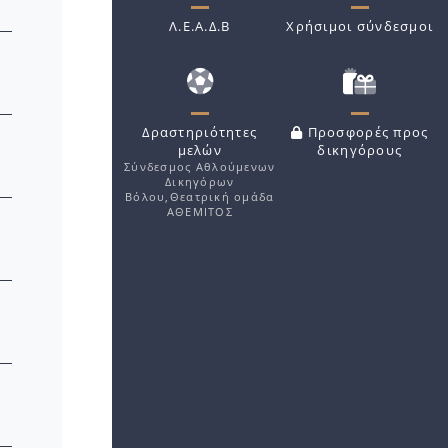
Λ.Ε.Α.Δ.Β
Χρήσιμοι σύνδεσμοι
Δραστηριότητες
Προσφορές προς
μελών
δικηγόρους
Σύνδεσμος Αθλούμενων
Δικηγόρων
Βόλου,Θεατρική ομάδα
ΑΘΕΜΙΤΟΣ