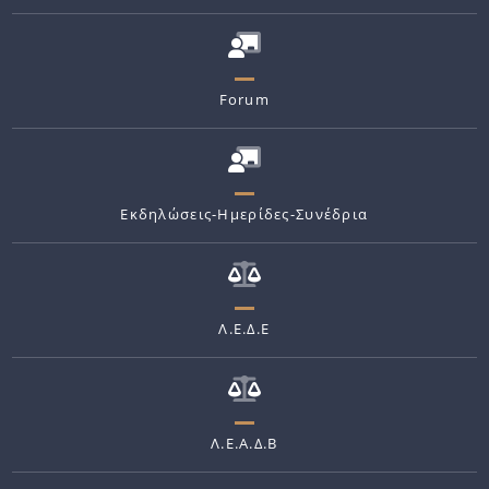
Forum
Εκδηλώσεις-Ημερίδες-Συνέδρια
Λ.Ε.Δ.Ε
Λ.Ε.Α.Δ.Β