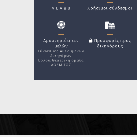
Λ.Ε.Α.Δ.Β
Χρήσιμοι σύνδεσμοι
Δραστηριότητες
Προσφορές προς
μελών
δικηγόρους
Σύνδεσμος Αθλούμενων
Δικηγόρων
Βόλου,Θεατρική ομάδα
ΑΘΕΜΙΤΟΣ