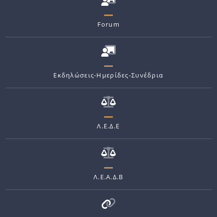
Forum
Εκδηλώσεις-Ημερίδες-Συνέδρια
Λ.Ε.Δ.Ε
Λ.Ε.Α.Δ.Β