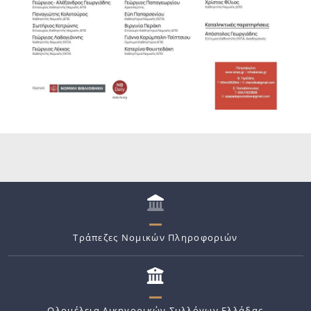
Τράπεζες Νομικών Πληροφοριών
Ολομέλεια Δικηγορικών Συλλόγων Ελλάδας