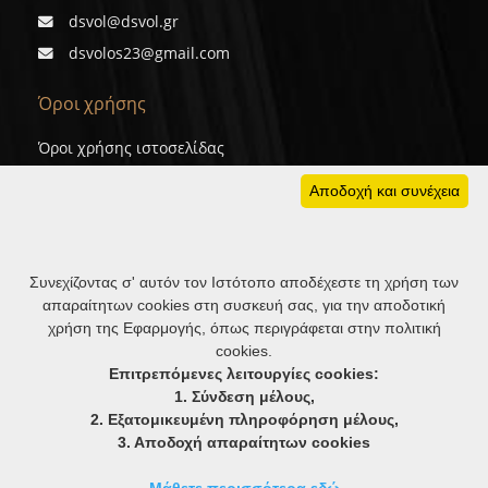
dsvol@dsvol.gr
dsvolos23@gmail.com
Όροι χρήσης
Όροι χρήσης ιστοσελίδας
Προσωπικά δεδομένα
Αποδοχή και συνέχεια
Cookies
Συνεχίζοντας σ' αυτόν τον Ιστότοπο αποδέχεστε τη χρήση των
απαραίτητων cookies στη συσκευή σας, για την αποδοτική
χρήση της Εφαρμογής, όπως περιγράφεται στην πολιτική
cookies.
ΑΚΟΛΟΥΘΗΣΤΕ ΜΑΣ
Επιτρεπόμενες λειτουργίες cookies:
1. Σύνδεση μέλους,
2. Εξατομικευμένη πληροφόρηση μέλους,
3. Αποδοχή απαραίτητων cookies