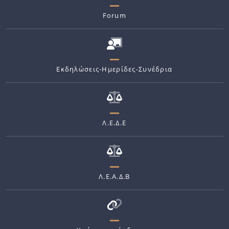
Forum
Εκδηλώσεις-Ημερίδες-Συνέδρια
Λ.Ε.Δ.Ε
Λ.Ε.Α.Δ.Β