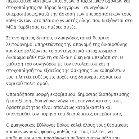
περιστατικά λεκτικών επιθέσεων, απαξιωτικών σχολίων και
στοχοποίησης σε βάρος δικηγόρων – συνηγόρων
υπερασπίσεως, κατά την άσκηση των υπερασπιστικών τους
καθηκόντων, στο πλαίσιο γνωστής δίκης, που διεξάγεται στο
ΜΟΔ Καρδίτσας τις ημέρες αυτές.
Σε ένα κράτος δικαίου, ο δικηγόρος ασκεί θεσμικό
λειτούργημα, υπηρετώντας την απονομή της δικαιοσύνης
και διασφαλίζοντας το συνταγματικά κατοχυρωμένο
δικαίωμα κάθε πολίτη σε δίκαιη δίκη και υπεράσπιση. Η
ταύτιση του συνηγόρου με τον εντολέα του και η
στοχοποίησή του εξαιτίας της άσκησης των καθηκόντων
του, πλήττει ευθέως τις αρχές της δημοκρατίας και του
νομικού πολιτισμού.
Οποιαδήποτε μορφή εκφοβισμού, δημόσιας διαπόμπευσης
ή απαξίωσης δικηγόρων λόγω της επαγγελματικής τους
δραστηριότητας είναι απολύτως καταδικαστέα και
υπονομεύει τον πυρήνα του δικαιώματος υπεράσπισης.
Ο Δικηγορικός Σύλλογος Βόλου καλεί όλους τους θεσμικούς
και κοινωνικούς φορείς, καθώς και τους πολίτες, να
επιδεικνύουν τον προσήκοντα σεβασμό στον ρόλο του