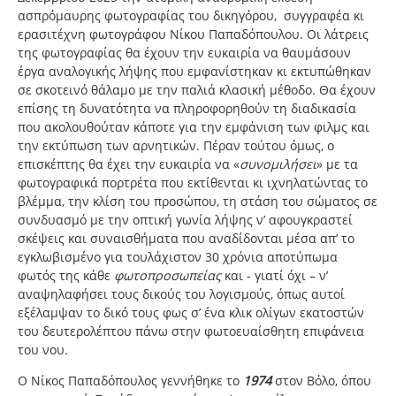
ασπρόμαυρης φωτογραφίας του δικηγόρου, συγγραφέα κι
ερασιτέχνη φωτογράφου Νίκου Παπαδόπουλου. Οι λάτρεις
της φωτογραφίας θα έχουν την ευκαιρία να θαυμάσουν
έργα αναλογικής λήψης που εμφανίστηκαν κι εκτυπώθηκαν
σε σκοτεινό θάλαμο με την παλιά κλασική μέθοδο. Θα έχουν
επίσης τη δυνατότητα να πληροφορηθούν τη διαδικασία
που ακολουθούταν κάποτε για την εμφάνιση των φιλμς και
την εκτύπωση των αρνητικών. Πέραν τούτου όμως, ο
επισκέπτης θα έχει την ευκαιρία να «
συνομιλήσει
» με τα
φωτογραφικά πορτρέτα που εκτίθενται κι ιχνηλατώντας το
βλέμμα, την κλίση του προσώπου, τη στάση του σώματος σε
συνδυασμό με την οπτική γωνία λήψης ν’ αφουγκραστεί
σκέψεις και συναισθήματα που αναδίδονται μέσα απ’ το
εγκλωβισμένο για τουλάχιστον 30 χρόνια αποτύπωμα
φωτός της κάθε
φωτοπροσωπείας
και - γιατί όχι – ν’
αναψηλαφήσει τους δικούς του λογισμούς, όπως αυτοί
εξέλαμψαν το δικό τους φως σ’ ένα κλικ ολίγων εκατοστών
του δευτερολέπτου πάνω στην φωτοευαίσθητη επιφάνεια
του νου.
Ο Νίκος Παπαδόπουλος γεννήθηκε το
1974
στον Βόλο, όπου