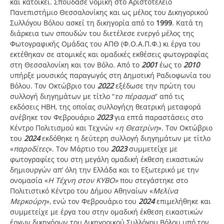
και κατοικεί. Σπούδασε νομική στο Αριστοτέλειο
Πανεπιστήμιο Θεσσαλονίκης και ως μέλος του Δικηγορικού
Συλλόγου Βόλου ασκεί τη δικηγορία από το
1999
. Κατά τη
διάρκεια των σπουδών του διετέλεσε ενεργό μέλος της
Φωτογραφικής Ομάδας του ΑΠΘ (Φ.Ο.Α.Π.Φ.) κι έργα του
εκτέθηκαν σε ατομικές και ομαδικές εκθέσεις φωτογραφίας
στη Θεσσαλονίκη και τον Βόλο. Από το
2001
έως το
2010
υπήρξε μουσικός παραγωγός στη Δημοτική Ραδιοφωνία του
Βόλου. Τον Οκτώβριο του
2022
εξέδωσε την πρώτη του
συλλογή διηγημάτων με τίτλο “
το πέρασμα
” από τις
εκδόσεις ΗΒΗ, της οποίας συλλογήςη θεατρική μεταφορά
ανέβηκε τον Φεβρουάριο
2023
για επτά παραστάσεις στο
Κέντρο Πολιτισμού και Τεχνών «
η Θεατρίνη
». Τον Οκτώβριο
του
2024
εκδόθηκε η δεύτερη συλλογή διηγημάτων με τίτλο
«
παροδίτες
». Τον Μάρτιο του
2023
συμμετείχε με
φωτογραφίες του στη μεγάλη ομαδική έκθεση εικαστικών
δημιουργών απ’ όλη την Ελλάδα και το Εξωτερικό με την
ονομασία «
Η Τέχνη στον ΚΥΒΟ»
που στεγάστηκε στο
Πολιτιστικό Κέντρο του Δήμου Αθηναίων «
Μελίνα
Μερκούρη
», ενώ τον Φεβρουάριο του
2024
επιμελήθηκε και
συμμετείχε με έργα του στην ομαδική έκθεση εικαστικών
έργων δικηγόρων του Δικηγορικού Συλλόγου Βόλου υπό τον